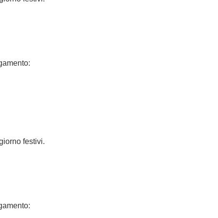
agamento:
iorno festivi.
agamento: