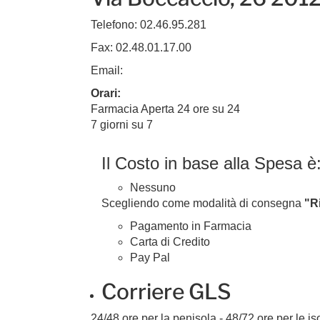
Telefono: 02.46.95.281
Fax: 02.48.01.17.00
Email:
info@farmaciaboccaccioshop.it
Orari:
Farmacia Aperta 24 ore su 24
7 giorni su 7
Il Costo in base alla Spesa è
Nessuno
Scegliendo come modalità di consegna
"Ri
Pagamento in Farmacia
Carta di Credito
Pay Pal
Corriere GLS
24/48 ore per la penisola - 48/72 ore per le iso