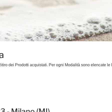
a
itiro dei Prodotti acquistati. Per ogni Modalità sono elencate l
3 - Milano (MI)