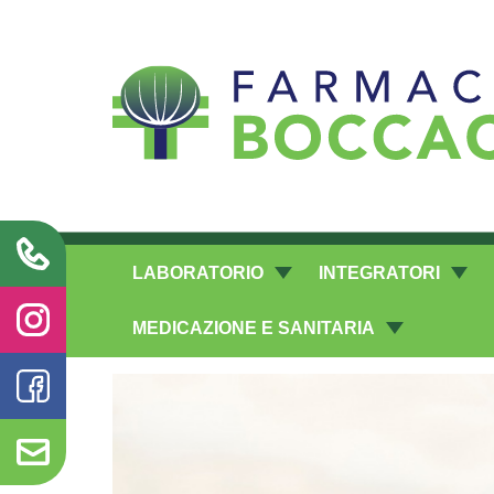
Richieste laboratorio galenico
LABORATORIO
INTEGRATORI
MEDICAZIONE E SANITARIA