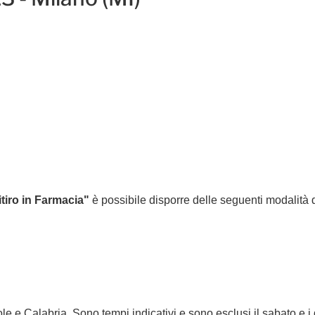
:
tiro in Farmacia"
è possibile disporre delle seguenti modalità
le e Calabria. Sono tempi indicativi e sono esclusi il sabato e i g