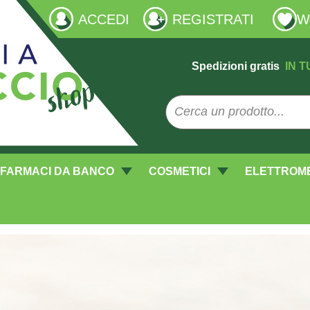
ACCEDI
REGISTRATI
W
Spedizioni gratis
IN T
FARMACI DA BANCO
COSMETICI
ELETTROM