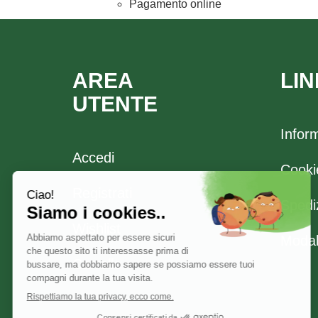
Pagamento online
AREA
LIN
UTENTE
Infor
Accedi
Cooki
Registrati
Spediz
Wishlist
Modal
Carrello