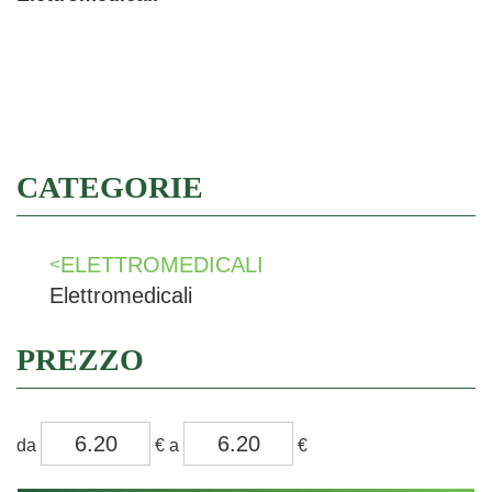
Filtra
CATEGORIE
ELETTROMEDICALI
<
Elettromedicali
PREZZO
filtra
filtra
da
€
a
€
da
a