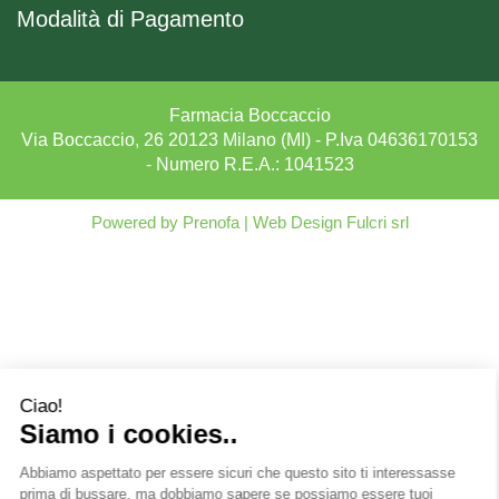
Modalità di Pagamento
Farmacia Boccaccio
Via Boccaccio, 26 20123 Milano (MI) - P.Iva 04636170153
- Numero R.E.A.: 1041523
Powered by
Prenofa
|
Web Design
Fulcri srl