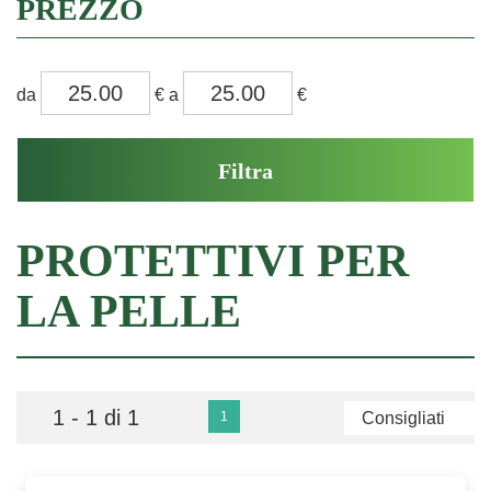
PREZZO
filtra
filtra
da
€
a
€
da
a
PROTETTIVI PER
LA PELLE
1 - 1 di 1
1