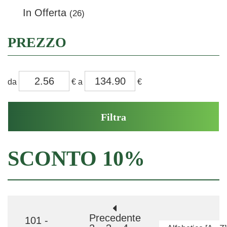
In Offerta
(26)
PREZZO
filtra
filtra
da
€
a
€
da
a
SCONTO 10%
Precedente
101 -