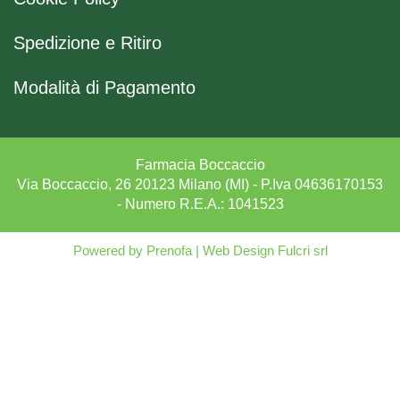
Spedizione e Ritiro
Modalità di Pagamento
Farmacia Boccaccio
Via Boccaccio, 26 20123 Milano (MI) - P.Iva 04636170153
- Numero R.E.A.: 1041523
Powered by
Prenofa
|
Web Design
Fulcri srl