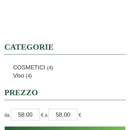
Filtra
CATEGORIE
COSMETICI
(4)
Viso
(4)
PREZZO
filtra
filtra
da
€
a
€
da
a