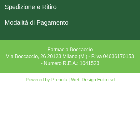
Spedizione e Ritiro
Modalità di Pagamento
Farmacia Boccaccio
Via Boccaccio, 26 20123 Milano (MI) - P.Iva 04636170153
- Numero R.E.A.: 1041523
Powered by
Prenofa
|
Web Design
Fulcri srl