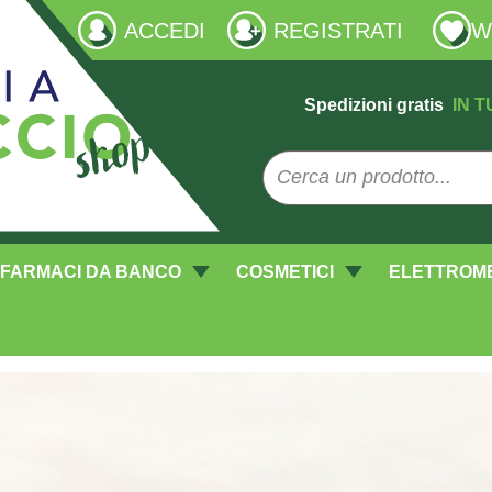
ACCEDI
REGISTRATI
W
Spedizioni gratis
IN T
FARMACI DA BANCO
COSMETICI
ELETTROM