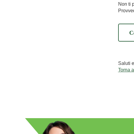
Non ti 
Provved
C
Saluti 
Torna 