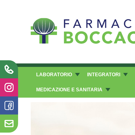
Richieste laboratorio galenico
LABORATORIO
INTEGRATORI
MEDICAZIONE E SANITARIA