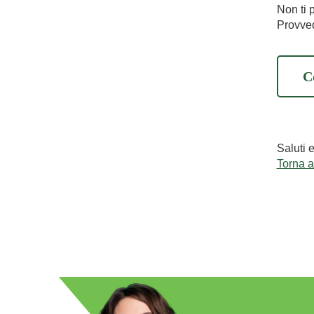
Non ti 
Provved
C
Saluti 
Torna 