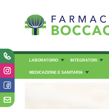
Richieste laboratorio galenico
LABORATORIO
INTEGRATORI
MEDICAZIONE E SANITARIA