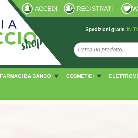
ACCEDI
REGISTRATI
W
Spedizioni gratis
IN T
FARMACI DA BANCO
COSMETICI
ELETTROM