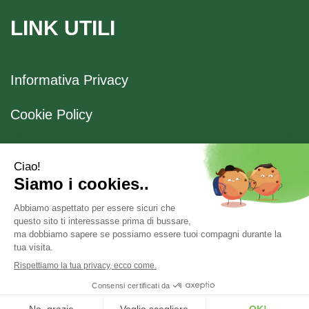
LINK UTILI
Informativa Privacy
Cookie Policy
Spedizione e Ritiro
Modalità di Pagamento
Farmacia Boccaccio
Via Boccaccio, 26 20123 Milano (MI) - P.Iva 04636170153
- Numero R.E.A.: 1041523