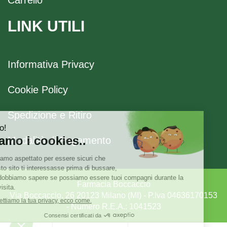
LINK UTILI
Informativa Privacy
Cookie Policy
Spedizione e Ritiro
Modalità di Pagamento
Farmacia Boccaccio
Via Boccaccio, 26 20123 Milano (MI) - P.Iva 04636170153
- Numero R.E.A.: 1041523