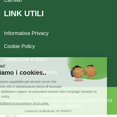
LINK UTILI
Informativa Privacy
Cookie Policy
Spedizione e Ritiro
Modalità di Pagamento
Farmacia Boccaccio
Via Boccaccio, 26 20123 Milano (MI) - P.Iva 04636170153
- Numero R.E.A.: 1041523