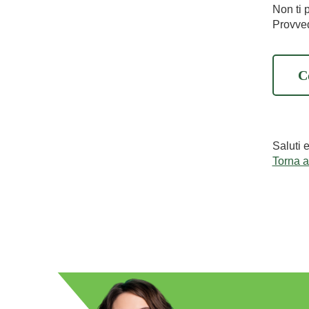
Non ti 
Provved
C
Saluti 
Torna 