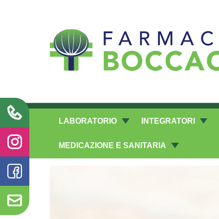
Richieste laboratorio galenico
LABORATORIO
INTEGRATORI
MEDICAZIONE E SANITARIA