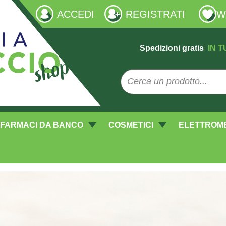
ACCEDI
REGISTRATI
W
Spedizioni gratis
IN T
FARMACI DA BANCO
COSMETICI
ELETTROM