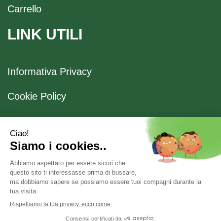
Carrello
LINK UTILI
Informativa Privacy
Cookie Policy
Spedizione e Ritiro
Modalità di Pagamento
Farmacia Boccaccio
Via Boccaccio, 26 20123 Milano (MI) - P.Iva 04636170153
- Numero R.E.A.: 1041523