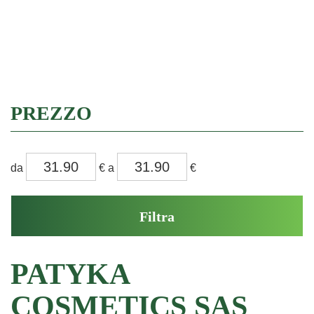
Filtra
PREZZO
filtra
filtra
da
€
a
€
da
a
PATYKA
COSMETICS SAS