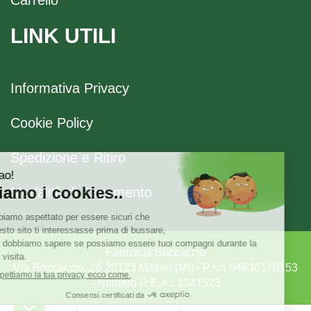
LINK UTILI
Informativa Privacy
Cookie Policy
Spedizione e Ritiro
Modalità di Pagamento
Farmacia Boccaccio
Via Boccaccio, 26 20123 Milano (MI) - P.Iva 04636170153
- Numero R.E.A.: 1041523