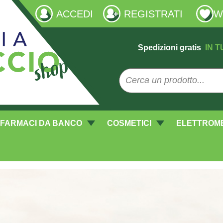
ACCEDI
REGISTRATI
W
Spedizioni gratis
IN T
FARMACI DA BANCO
COSMETICI
ELETTROM