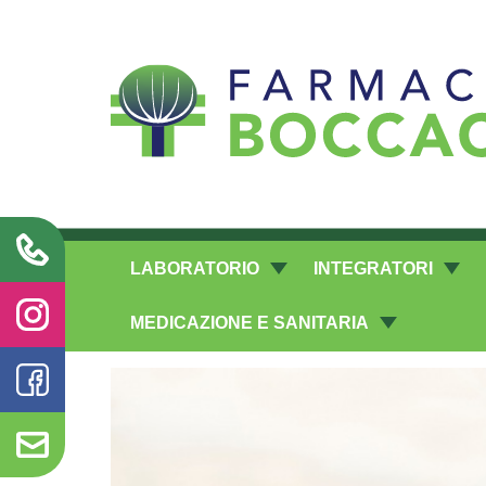
Richieste laboratorio galenico
LABORATORIO
INTEGRATORI
MEDICAZIONE E SANITARIA