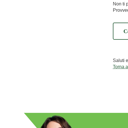
Non ti 
Provved
C
Saluti 
Torna 