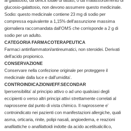
al galattosio, da deficit totale di lattasi, o da malassorbimento di
glucosio-galattosio, non devono assumere questo medicinale.
Sodio: questo medicinale contiene 23 mg di sodio per
compressa equivalente a 1,15% dell'assunzione massima
giornaliera raccomandata dall'OMS che corrisponde a 2 g di
sodio per un adulto.
CATEGORIA FARMACOTERAPEUTICA
Farmaci antinfiammatori/antireumatici, non steroidei. Derivati
dell'acido propionico.
CONSERVAZIONE
Conservare nella confezione originale per proteggere il
medicinale dalla luce e dall'umidita'.
CONTROINDICAZIONI/EFF.SECONDAR
Ipersensibilita' al principio attivo o ad uno qualsiasi degli
eccipienti o verso altri principi attivi strettamente correlati al
naprossene dal punto di vista chimico. Il naprossene e'
controindicato nei pazienti con manifestazioni allergiche, quali
asma, orticaria, rinite, polipi nasali, angioedema, e reazioni
anafilattiche o anafilattoidi indotte da acido acetilsalicilico,