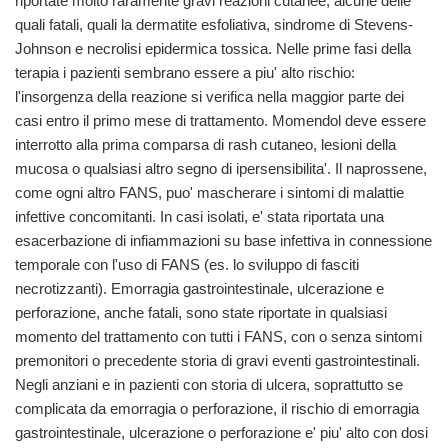
riportate molto raramente gravi reazioni cutanee, alcune delle
quali fatali, quali la dermatite esfoliativa, sindrome di Stevens-
Johnson e necrolisi epidermica tossica. Nelle prime fasi della
terapia i pazienti sembrano essere a piu' alto rischio:
l'insorgenza della reazione si verifica nella maggior parte dei
casi entro il primo mese di trattamento. Momendol deve essere
interrotto alla prima comparsa di rash cutaneo, lesioni della
mucosa o qualsiasi altro segno di ipersensibilita'. Il naprossene,
come ogni altro FANS, puo' mascherare i sintomi di malattie
infettive concomitanti. In casi isolati, e' stata riportata una
esacerbazione di infiammazioni su base infettiva in connessione
temporale con l'uso di FANS (es. lo sviluppo di fasciti
necrotizzanti). Emorragia gastrointestinale, ulcerazione e
perforazione, anche fatali, sono state riportate in qualsiasi
momento del trattamento con tutti i FANS, con o senza sintomi
premonitori o precedente storia di gravi eventi gastrointestinali.
Negli anziani e in pazienti con storia di ulcera, soprattutto se
complicata da emorragia o perforazione, il rischio di emorragia
gastrointestinale, ulcerazione o perforazione e' piu' alto con dosi