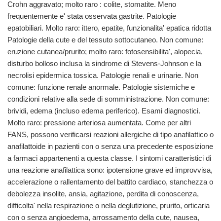
Crohn aggravato; molto raro : colite, stomatite. Meno
frequentemente e' stata osservata gastrite. Patologie
epatobiliari. Molto raro: ittero, epatite, funzionalita' epatica ridotta
Patologie della cute e del tessuto sottocutaneo. Non comune:
eruzione cutanea/prurito; molto raro: fotosensibilita', alopecia,
disturbo bolloso inclusa la sindrome di Stevens-Johnson e la
necrolisi epidermica tossica. Patologie renali e urinarie. Non
comune: funzione renale anormale. Patologie sistemiche e
condizioni relative alla sede di somministrazione. Non comune:
brividi, edema (incluso edema periferico). Esami diagnostici.
Molto raro: pressione arteriosa aumentata. Come per altri
FANS, possono verificarsi reazioni allergiche di tipo anafilattico o
anafilattoide in pazienti con o senza una precedente esposizione
a farmaci appartenenti a questa classe. I sintomi caratteristici di
una reazione anafilattica sono: ipotensione grave ed improvvisa,
accelerazione o rallentamento del battito cardiaco, stanchezza o
debolezza insolite, ansia, agitazione, perdita di conoscenza,
difficolta' nella respirazione o nella deglutizione, prurito, orticaria
con o senza angioedema, arrossamento della cute, nausea,