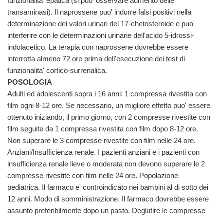
funzionalita' epatica (si puo' osservare aumento delle
transaminasi). Il naprossene puo' indurre falsi positivi nella
determinazione dei valori urinari del 17-chetosteroide e puo'
interferire con le determinazioni urinarie dell'acido 5-idrossi-
indolacetico. La terapia con naprossene dovrebbe essere
interrotta almeno 72 ore prima dell'esecuzione dei test di
funzionalita' cortico-surrenalica.
POSOLOGIA
Adulti ed adolescenti sopra i 16 anni: 1 compressa rivestita con
film ogni 8-12 ore. Se necessario, un migliore effetto puo' essere
ottenuto iniziando, il primo giorno, con 2 compresse rivestite con
film seguite da 1 compressa rivestita con film dopo 8-12 ore.
Non superare le 3 compresse rivestite con film nelle 24 ore.
Anziani/Insufficienza renale. I pazienti anziani e i pazienti con
insufficienza renale lieve o moderata non devono superare le 2
compresse rivestite con film nelle 24 ore. Popolazione
pediatrica. Il farmaco e' controindicato nei bambini al di sotto dei
12 anni. Modo di somministrazione. Il farmaco dovrebbe essere
assunto preferibilmente dopo un pasto. Deglutire le compresse