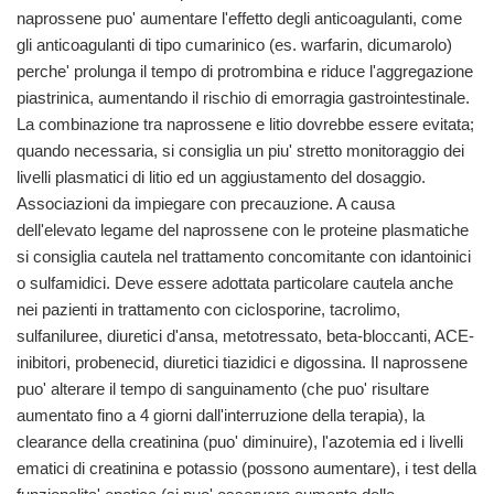
naprossene puo' aumentare l'effetto degli anticoagulanti, come
gli anticoagulanti di tipo cumarinico (es. warfarin, dicumarolo)
perche' prolunga il tempo di protrombina e riduce l'aggregazione
piastrinica, aumentando il rischio di emorragia gastrointestinale.
La combinazione tra naprossene e litio dovrebbe essere evitata;
quando necessaria, si consiglia un piu' stretto monitoraggio dei
livelli plasmatici di litio ed un aggiustamento del dosaggio.
Associazioni da impiegare con precauzione. A causa
dell'elevato legame del naprossene con le proteine plasmatiche
si consiglia cautela nel trattamento concomitante con idantoinici
o sulfamidici. Deve essere adottata particolare cautela anche
nei pazienti in trattamento con ciclosporine, tacrolimo,
sulfaniluree, diuretici d'ansa, metotressato, beta-bloccanti, ACE-
inibitori, probenecid, diuretici tiazidici e digossina. Il naprossene
puo' alterare il tempo di sanguinamento (che puo' risultare
aumentato fino a 4 giorni dall'interruzione della terapia), la
clearance della creatinina (puo' diminuire), l'azotemia ed i livelli
ematici di creatinina e potassio (possono aumentare), i test della