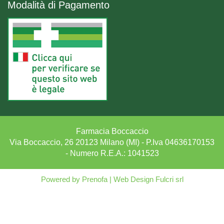
Modalità di Pagamento
Farmacia Boccaccio
Via Boccaccio, 26 20123 Milano (MI) - P.Iva 04636170153
- Numero R.E.A.: 1041523
Powered by
Prenofa
|
Web Design
Fulcri srl