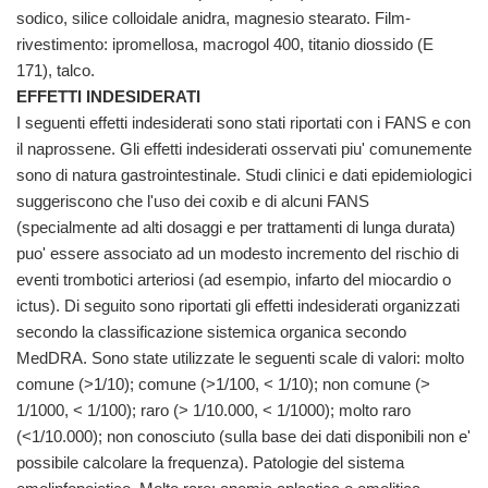
sodico, silice colloidale anidra, magnesio stearato. Film-
rivestimento: ipromellosa, macrogol 400, titanio diossido (E
171), talco.
EFFETTI INDESIDERATI
I seguenti effetti indesiderati sono stati riportati con i FANS e con
il naprossene. Gli effetti indesiderati osservati piu' comunemente
sono di natura gastrointestinale. Studi clinici e dati epidemiologici
suggeriscono che l'uso dei coxib e di alcuni FANS
(specialmente ad alti dosaggi e per trattamenti di lunga durata)
puo' essere associato ad un modesto incremento del rischio di
eventi trombotici arteriosi (ad esempio, infarto del miocardio o
ictus). Di seguito sono riportati gli effetti indesiderati organizzati
secondo la classificazione sistemica organica secondo
MedDRA. Sono state utilizzate le seguenti scale di valori: molto
comune (>1/10); comune (>1/100, < 1/10); non comune (>
1/1000, < 1/100); raro (> 1/10.000, < 1/1000); molto raro
(<1/10.000); non conosciuto (sulla base dei dati disponibili non e'
possibile calcolare la frequenza). Patologie del sistema