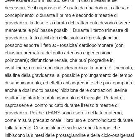
deve essere somministrato se non in casi strettamente
necessari. Se il naprossene e' usato da una donna in attesa di
concepimento, o durante il primo e secondo trimestre di
gravidanza, la dose e la durata del trattamento devono essere
mantenute le piu' basse possibili. Durante il terzo trimestre di
gravidanza, tutti gli inibitori della sintesi di prostaglandine
possono esporre il feto a: - tossicita' cardiopolmonare (con
chiusura prematura del dotto arterioso e ipertensione
polmonare); disfunzione renale, che puo' progredire in
insufficienza renale con oligo-idroamnios; la madre e il neonato,
alla fine della gravidanza, a: possibile prolungamento del tempo
di sanguinamento, ed effetto antiaggregante che puo' comparire
anche a dosi molto basse; inibizione delle contrazioni uterine
risultanti in ritardo o prolungamento del travaglio. Pertanto, il
naprossene e' controindicato durante il terzo trimestre di
gravidanza. Poiche' i FANS sono escreti nel latte materno,
come misura precauzionale il loro uso e' controindicato durante
l'allattamento. Ci sono alcune evidenze che i farmaci che
inibiscono la sintesi delle prostaglandine e della ciclo-ossigenasi