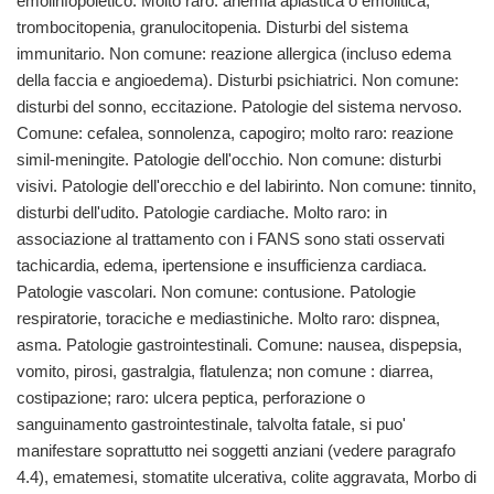
emolinfopoietico. Molto raro: anemia aplastica o emolitica,
trombocitopenia, granulocitopenia. Disturbi del sistema
immunitario. Non comune: reazione allergica (incluso edema
della faccia e angioedema). Disturbi psichiatrici. Non comune:
disturbi del sonno, eccitazione. Patologie del sistema nervoso.
Comune: cefalea, sonnolenza, capogiro; molto raro: reazione
simil-meningite. Patologie dell'occhio. Non comune: disturbi
visivi. Patologie dell'orecchio e del labirinto. Non comune: tinnito,
disturbi dell'udito. Patologie cardiache. Molto raro: in
associazione al trattamento con i FANS sono stati osservati
tachicardia, edema, ipertensione e insufficienza cardiaca.
Patologie vascolari. Non comune: contusione. Patologie
respiratorie, toraciche e mediastiniche. Molto raro: dispnea,
asma. Patologie gastrointestinali. Comune: nausea, dispepsia,
vomito, pirosi, gastralgia, flatulenza; non comune : diarrea,
costipazione; raro: ulcera peptica, perforazione o
sanguinamento gastrointestinale, talvolta fatale, si puo'
manifestare soprattutto nei soggetti anziani (vedere paragrafo
4.4), ematemesi, stomatite ulcerativa, colite aggravata, Morbo di