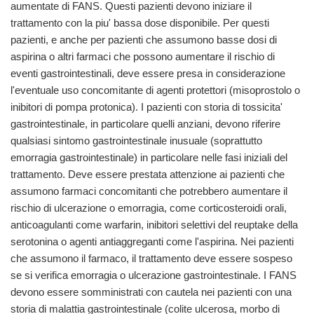
aumentate di FANS. Questi pazienti devono iniziare il
trattamento con la piu' bassa dose disponibile. Per questi
pazienti, e anche per pazienti che assumono basse dosi di
aspirina o altri farmaci che possono aumentare il rischio di
eventi gastrointestinali, deve essere presa in considerazione
l'eventuale uso concomitante di agenti protettori (misoprostolo o
inibitori di pompa protonica). I pazienti con storia di tossicita'
gastrointestinale, in particolare quelli anziani, devono riferire
qualsiasi sintomo gastrointestinale inusuale (soprattutto
emorragia gastrointestinale) in particolare nelle fasi iniziali del
trattamento. Deve essere prestata attenzione ai pazienti che
assumono farmaci concomitanti che potrebbero aumentare il
rischio di ulcerazione o emorragia, come corticosteroidi orali,
anticoagulanti come warfarin, inibitori selettivi del reuptake della
serotonina o agenti antiaggreganti come l'aspirina. Nei pazienti
che assumono il farmaco, il trattamento deve essere sospeso
se si verifica emorragia o ulcerazione gastrointestinale. I FANS
devono essere somministrati con cautela nei pazienti con una
storia di malattia gastrointestinale (colite ulcerosa, morbo di