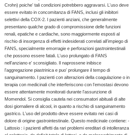
Crohn) poiche' tali condizioni potrebbero aggravarsi. L'uso deve
essere evitato in concomitanza di FANS, inclusi gli inibitori
selettivi della COX-2. I pazienti anziani, che generalmente
presentano qualche grado di compromissione delle funzioni
renali, epatiche e cardiache, sono maggiormente esposti al
rischio di insorgenza di effetti indesiderati correlati all'impiego di
FANS, specialmente emorragie e perforazioni gastrointestinali
che possono essere fatali. L'uso prolungato di FANS
nell'anziano e' sconsigliato. Il naprossene inibisce
l'aggregazione piastrinica e puo' prolungare il tempo di
sanguinamento. I pazienti con alterazioni della coagulazione o in
terapia con medicinali che interferiscono con l'emostasi devono
essere attentamente monitorati durante l'assunzione di
Momendol. Si consiglia cautela nei consumatori abituali di alte
dosi giornaliere di alcool, in quanto a rischio di sanguinamento
gastrico. L'uso del prodotto deve essere evitato nei casi di
dolore di origine gastrointestinale. Questo medicinale contiene: -
Lattosio : i pazienti affetti da rari problemi ereditari di intolleranza