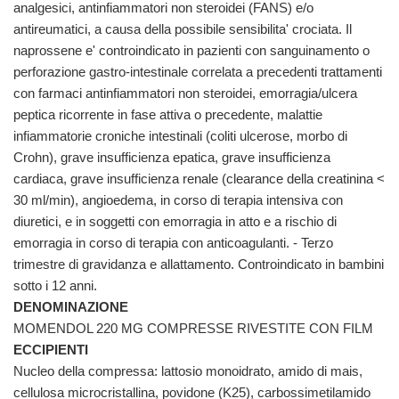
analgesici, antinfiammatori non steroidei (FANS) e/o
antireumatici, a causa della possibile sensibilita' crociata. Il
naprossene e' controindicato in pazienti con sanguinamento o
perforazione gastro-intestinale correlata a precedenti trattamenti
con farmaci antinfiammatori non steroidei, emorragia/ulcera
peptica ricorrente in fase attiva o precedente, malattie
infiammatorie croniche intestinali (coliti ulcerose, morbo di
Crohn), grave insufficienza epatica, grave insufficienza
cardiaca, grave insufficienza renale (clearance della creatinina <
30 ml/min), angioedema, in corso di terapia intensiva con
diuretici, e in soggetti con emorragia in atto e a rischio di
emorragia in corso di terapia con anticoagulanti. - Terzo
trimestre di gravidanza e allattamento. Controindicato in bambini
sotto i 12 anni.
DENOMINAZIONE
MOMENDOL 220 MG COMPRESSE RIVESTITE CON FILM
ECCIPIENTI
Nucleo della compressa: lattosio monoidrato, amido di mais,
cellulosa microcristallina, povidone (K25), carbossimetilamido