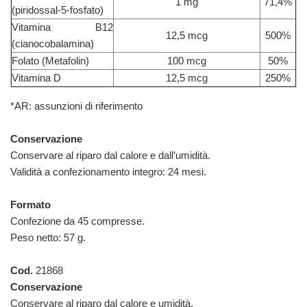
1 mg
71,4%
(piridossal-5-fosfato)
Vitamina B12
12,5 mcg
500%
(cianocobalamina)
Folato (Metafolin)
100 mcg
50%
Vitamina D
12,5 mcg
250%
*AR: assunzioni di riferimento
Conservazione
Conservare al riparo dal calore e dall’umidità.
Validità a confezionamento integro: 24 mesi.
Formato
Confezione da 45 compresse.
Peso netto: 57 g.
Cod.
21868
Conservazione
Conservare al riparo dal calore e umidità.