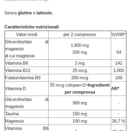
Senza
glutine
e
lattosio
.
Caratteristiche nutrizionali
Valori medi
per 2 compresse
%VNR*
Glicerofosfato di
1.800 mg
magnesio
200 mg
54
di cui magnesio
Vitamina B6
2 mg
142
Vitamina B12
25 mcg
1.000
Folato/vitamina B9
200 mcg
100
25 mcg colspan=2>
Ingredienti
Vitamina D
AR*
per compressa
Glicerofosfato di
900 mg
-
magnesio
Taurina
150 mg
-
Magnesio
100 mg
26,7 %
Vitamina B6