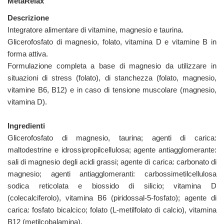
MetaRelax
Descrizione
Integratore alimentare di vitamine, magnesio e taurina.
Glicerofosfato di magnesio, folato, vitamina D e vitamine B in
forma attiva.
Formulazione completa a base di magnesio da utilizzare in
situazioni di stress (folato), di stanchezza (folato, magnesio,
vitamine B6, B12) e in caso di tensione muscolare (magnesio,
vitamina D).
Ingredienti
Glicerofosfato di magnesio, taurina; agenti di carica:
maltodestrine e idrossipropilcellulosa; agente antiagglomerante:
sali di magnesio degli acidi grassi; agente di carica: carbonato di
magnesio; agenti antiagglomeranti: carbossimetilcellulosa
sodica reticolata e biossido di silicio; vitamina D
(colecalciferolo), vitamina B6 (piridossal-5-fosfato); agente di
carica: fosfato bicalcico; folato (L-metilfolato di calcio), vitamina
B12 (metilcobalamina).