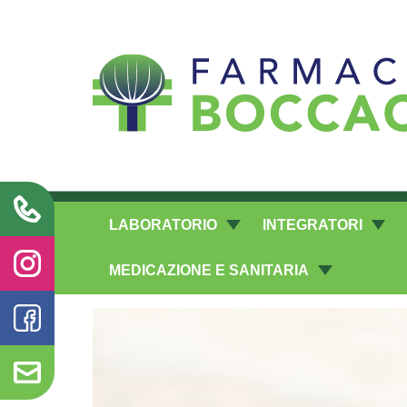
Richieste laboratorio galenico
LABORATORIO
INTEGRATORI
MEDICAZIONE E SANITARIA