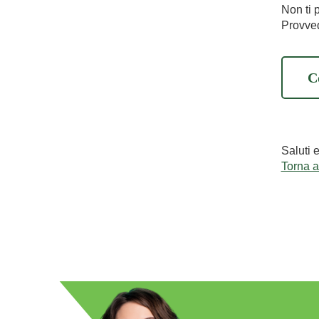
Non ti 
Provved
C
Saluti 
Torna 