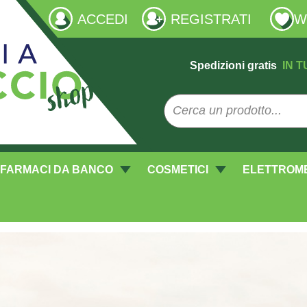
ACCEDI
REGISTRATI
W
Spedizioni gratis
IN T
FARMACI DA BANCO
COSMETICI
ELETTROM