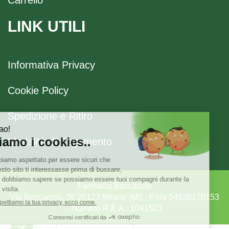
LINK UTILI
Informativa Privacy
Cookie Policy
Spedizione e Ritiro
Modalità di Pagamento
Farmacia Boccaccio
Via Boccaccio, 26 20123 Milano (MI) - P.Iva 04636170153
- Numero R.E.A.: 1041523