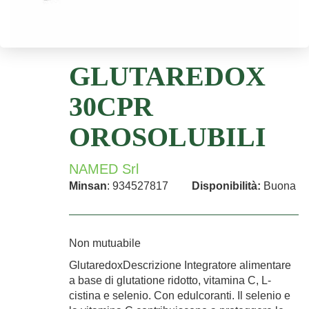
GLUTAREDOX
30CPR
OROSOLUBILI
NAMED Srl
Minsan
: 934527817
Disponibilità:
Buona
Non mutuabile
GlutaredoxDescrizione Integratore alimentare
a base di glutatione ridotto, vitamina C, L-
cistina e selenio. Con edulcoranti. Il selenio e