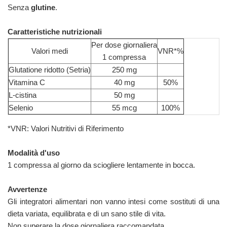
Senza
glutine
.
Caratteristiche nutrizionali
Per dose giornaliera
Valori medi
VNR*%
1 compressa
Glutatione ridotto (Setria)
250 mg
Vitamina C
40 mg
50%
L-cistina
50 mg
Selenio
55 mcg
100%
*VNR: Valori Nutritivi di Riferimento
Modalità d'uso
1 compressa al giorno da sciogliere lentamente in bocca.
Avvertenze
Gli integratori alimentari non vanno intesi come sostituti di una
dieta variata, equilibrata e di un sano stile di vita.
Non superare la dose giornaliera raccomandata.