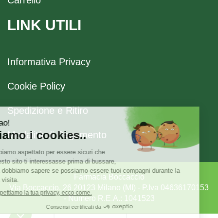
LINK UTILI
Informativa Privacy
Cookie Policy
Spedizione e Ritiro
Modalità di Pagamento
Farmacia Boccaccio
Via Boccaccio, 26 20123 Milano (MI) - P.Iva 04636170153
- Numero R.E.A.: 1041523