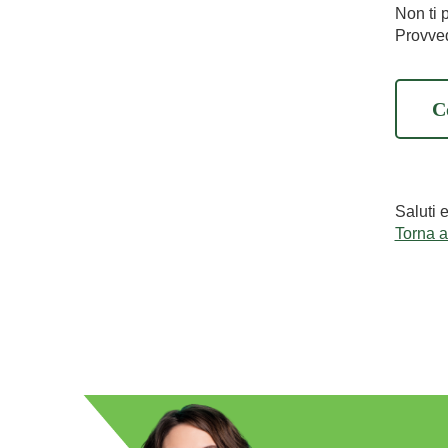
Non ti 
Provved
C
Saluti 
Torna 