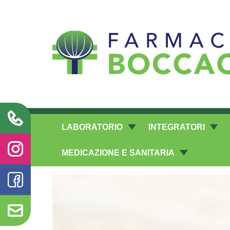
Richieste laboratorio galenico
LABORATORIO
INTEGRATORI
MEDICAZIONE E SANITARIA