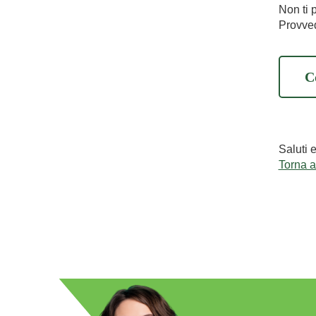
Non ti 
Provved
C
Saluti 
Torna 