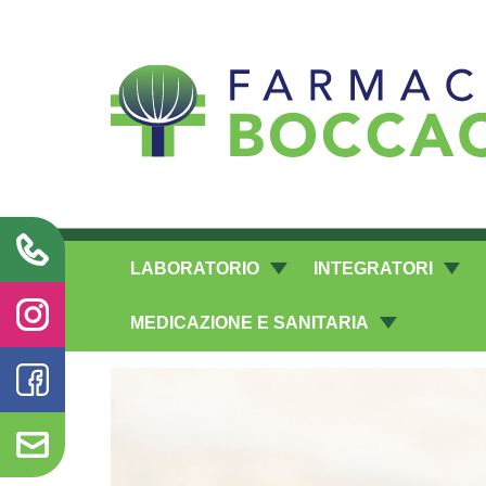
Richieste laboratorio galenico
LABORATORIO
INTEGRATORI
MEDICAZIONE E SANITARIA