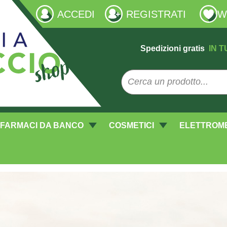
ACCEDI
REGISTRATI
W
Spedizioni gratis
IN T
FARMACI DA BANCO
COSMETICI
ELETTROM