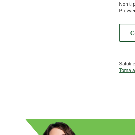
Non ti 
Provved
C
Saluti 
Torna 