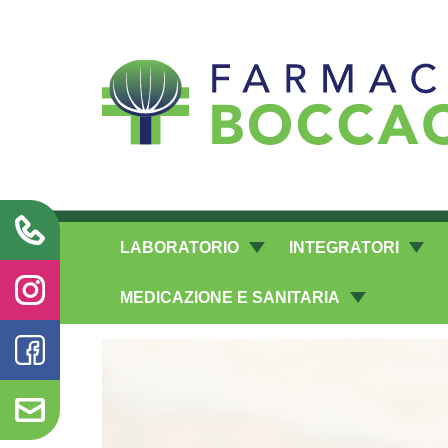
Richieste laboratorio galenico
LABORATORIO
INTEGRATORI
MEDICAZIONE E SANITARIA