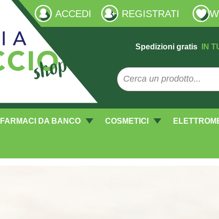
ACCEDI
REGISTRATI
W
Spedizioni gratis
IN T
FARMACI DA BANCO
COSMETICI
ELETTROM