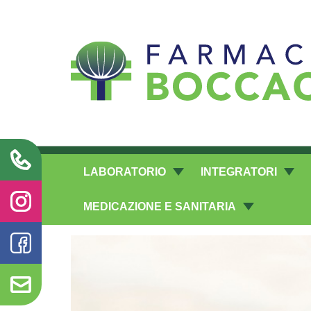
Richieste laboratorio galenico
LABORATORIO
INTEGRATORI
MEDICAZIONE E SANITARIA