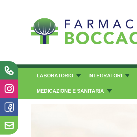
Richieste laboratorio galenico
LABORATORIO
INTEGRATORI
MEDICAZIONE E SANITARIA