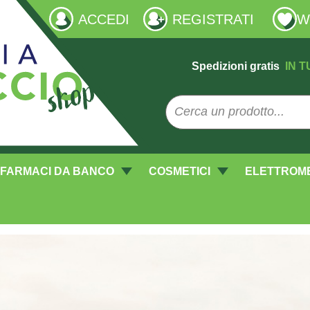
ACCEDI
REGISTRATI
W
Spedizioni gratis
IN T
FARMACI DA BANCO
COSMETICI
ELETTROM