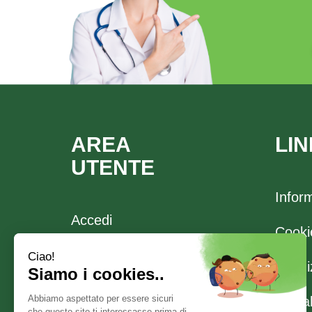
AREA
LIN
UTENTE
Infor
Accedi
Cooki
Registrati
Spediz
Wishlist
Modal