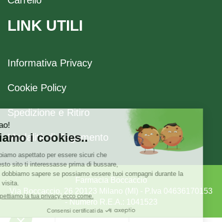
LINK UTILI
Informativa Privacy
Cookie Policy
Spedizione e Ritiro
Modalità di Pagamento
Farmacia Boccaccio
Via Boccaccio, 26 20123 Milano (MI) - P.Iva 04636170153
- Numero R.E.A.: 1041523